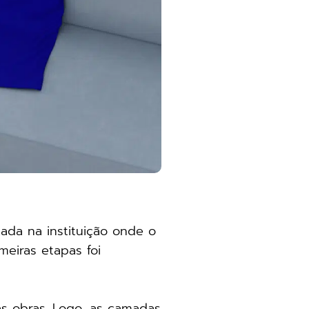
zada na instituição onde o
imeiras etapas foi
as obras. Logo, as camadas