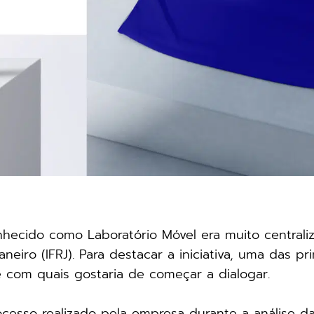
onhecido como Laboratório Móvel era muito centrali
neiro (IFRJ). Para destacar a iniciativa, uma das pr
 e com quais gostaria de começar a dialogar.
ocesso realizado pela empresa durante a análise d